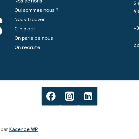
Nos actions
Si
Qui sommes nous ?
Vi
Nous trouver
+3
Clin d’oeil
On parle de nous
co
On recrute !
 par
Kadence WP