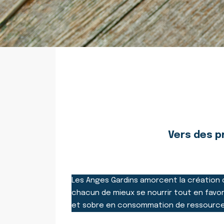
Vers des p
Les Anges Gardins amorcent la création d
chacun de mieux se nourrir tout en favori
et sobre en consommation de ressource