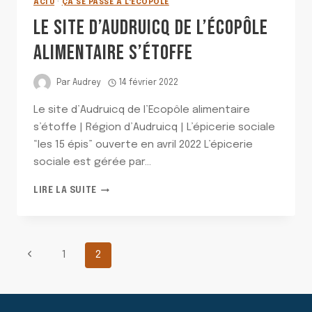
ACTU
·
ÇA SE PASSE À L'ÉCOPÔLE
LE SITE D’AUDRUICQ DE L’ÉCOPÔLE
ALIMENTAIRE S’ÉTOFFE
Par
Audrey
14 février 2022
Le site d’Audruicq de l’Ecopôle alimentaire
s’étoffe | Région d’Audruicq | L’épicerie sociale
“les 15 épis” ouverte en avril 2022 L’épicerie
sociale est gérée par…
LE
LIRE LA SUITE
SITE
D’AUDRUICQ
DE
L’ÉCOPÔLE
NAVIGATION
Page
1
2
ALIMENTAIRE
S’ÉTOFFE
précédente
DE