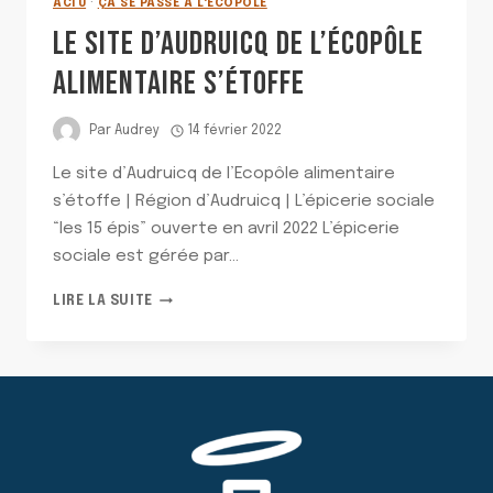
ACTU
·
ÇA SE PASSE À L'ÉCOPÔLE
LE SITE D’AUDRUICQ DE L’ÉCOPÔLE
ALIMENTAIRE S’ÉTOFFE
Par
Audrey
14 février 2022
Le site d’Audruicq de l’Ecopôle alimentaire
s’étoffe | Région d’Audruicq | L’épicerie sociale
“les 15 épis” ouverte en avril 2022 L’épicerie
sociale est gérée par…
LE
LIRE LA SUITE
SITE
D’AUDRUICQ
DE
L’ÉCOPÔLE
ALIMENTAIRE
S’ÉTOFFE