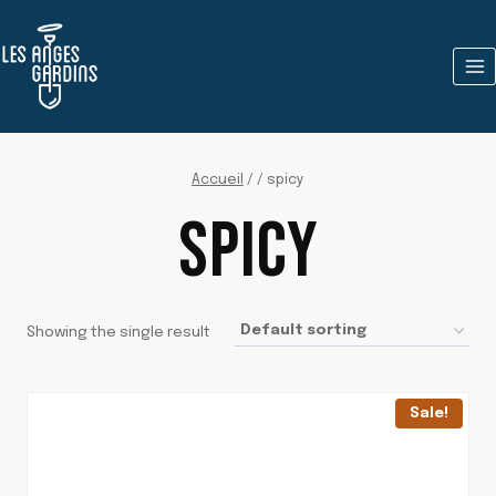
Aller
au
contenu
Accueil
/
/
spicy
SPICY
Showing the single result
Sale!