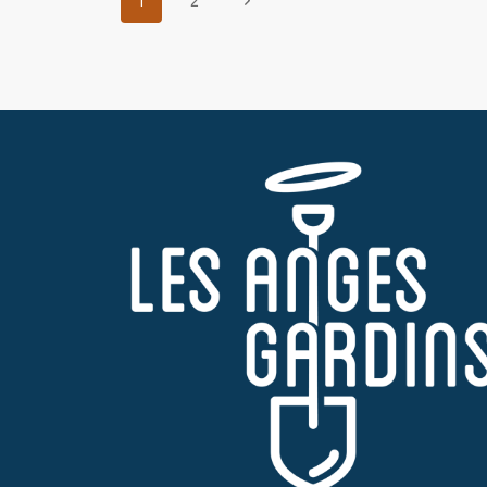
NAVIGATION
Page
1
2
suivante
DE
PAGE