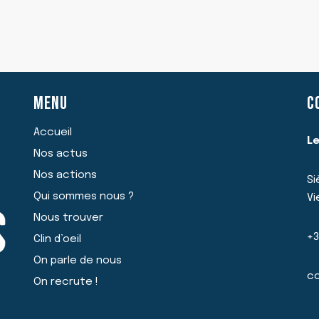
LILLE
ET
CALAIS
MENU
C
Accueil
Le
Nos actus
Nos actions
Si
Qui sommes nous ?
Vi
Nous trouver
+3
Clin d’oeil
On parle de nous
co
On recrute !