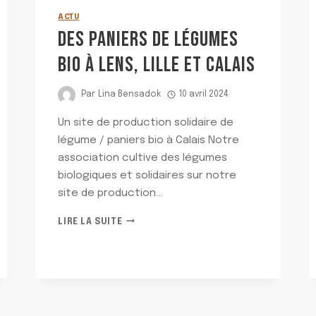
ACTU
DES PANIERS DE LÉGUMES
BIO À LENS, LILLE ET CALAIS
Par
Lina Bensadok
10 avril 2024
Un site de production solidaire de
légume / paniers bio à Calais Notre
association cultive des légumes
biologiques et solidaires sur notre
site de production…
DES
LIRE LA SUITE
PANIERS
DE
LÉGUMES
BIO
À
LENS,